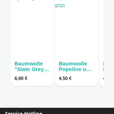
Baumwolle
Baumwolle
Bau
"Slate Grey"
Popeline uni
Pope
uni grau
alt grün
bei
6,00 €
4,50 €
4,50 
Service-Hotline