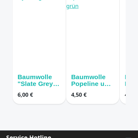
Baumwolle
Baumwolle
Bau
"Slate Grey"
Popeline uni
Pope
uni grau
alt grün
bei
6,00 €
4,50 €
4,50 
Service-Hotline