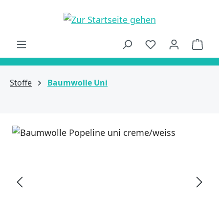
alt springen
Ware
Stoffe
Baumwolle Uni
Bildergalerie überspringen