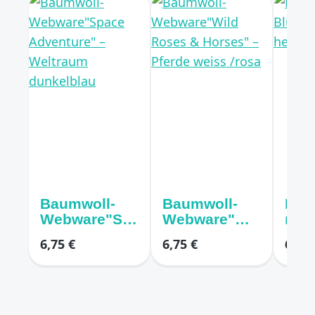
Baumwoll-
Baumwoll-
Bau
Webware"Sp
Webware"Wil
mit
ace
d Roses &
Blu
6,75 €
6,75 €
6,75 
Adventure" –
Horses" –
er h
Weltraum
Pferde weiss
dunkelblau
/rosa