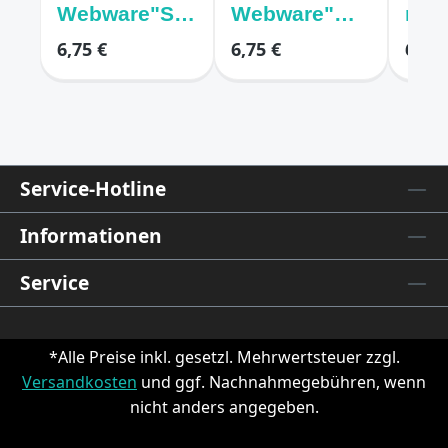
Webware"Sp
Webware"Wil
mit
ace
d Roses &
Blu
6,75 €
6,75 €
6,75 
Adventure" –
Horses" –
er h
Weltraum
Pferde weiss
dunkelblau
/rosa
Service-Hotline
Informationen
Service
*Alle Preise inkl. gesetzl. Mehrwertsteuer zzgl.
Versandkosten
und ggf. Nachnahmegebühren, wenn
nicht anders angegeben.