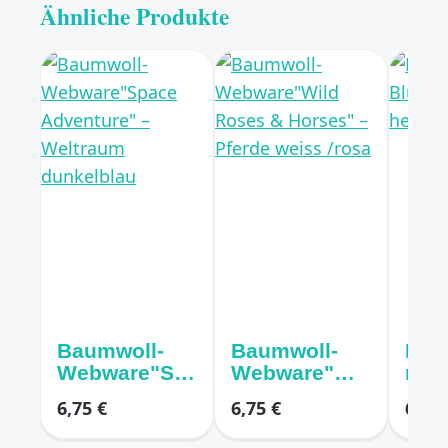
Ähnliche Produkte
Baumwoll-
Baumwoll-
Bau
Webware"Sp
Webware"Wil
mit
ace
d Roses &
Blu
6,75 €
6,75 €
6,75 
Adventure" –
Horses" –
er h
Weltraum
Pferde weiss