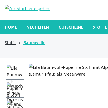
springen
Zur Hauptnavigation springen
HOME
NEUHEITEN
GUTSCHEINE
STOFFE
Stoffe
Baumwolle
Bildergalerie überspringen