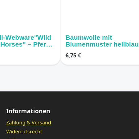
l-Webware"Wild
Baumwolle mit
Horses" – Pferde
Blumenmuster hellblau
osa
6,75 €
Informationen
Zahlung & Versand
Widerrufsrecht