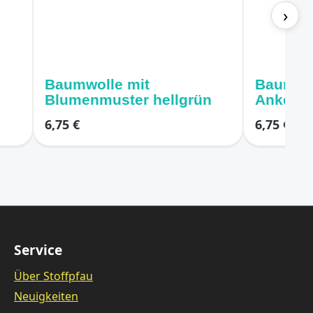
›
Baumwolle mit
Baumwol
Blumenmuster hellgrün
Ankern 
6,75 €
6,75 €
Service
Über Stoffpfau
Neuigkeiten