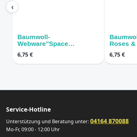
‹
Baumwoll-
Baumwol
Webware"Space
Roses & 
Adventure" – Weltraum
weiss /r
6,75 €
6,75 €
dunkelblau
Service-Hotline
04164 870088
Unterstützung und Beratung unter:
Mo-Fr, 09:00 - 12:00 Uhr