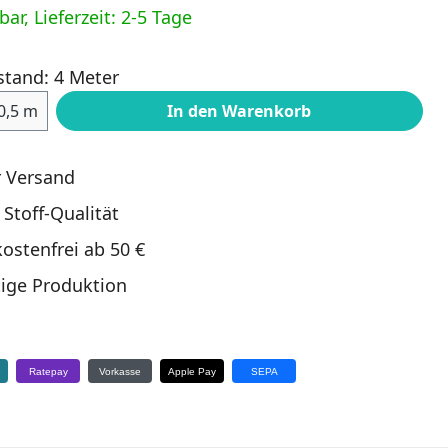
ar, Lieferzeit: 2-5 Tage
stand: 4 Meter
ahl: Gib den gewünschten Wert ein oder
0,5 m
In den Warenkorb
r Versand
 Stoff-Qualität
ostenfrei ab 50 €
ige Produktion
e
Ratepay
Vorkasse
Apple Pay
SEPA