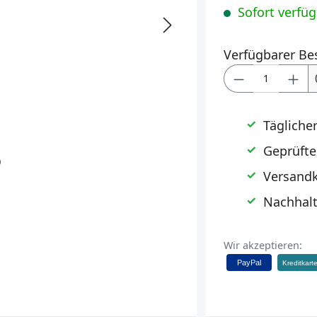
Sofort verfügb
Verfügbarer Be
Produkt Anz
Tägliche
Geprüfte
Versandk
Nachhalt
Wir akzeptieren:
PayPal
Kreditkart