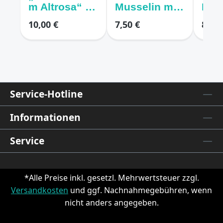
m Altrosa“ –
Musselin mit
Mus
Baumwoll-
Rauten mint
"Wa
10,00 €
7,50 €
8,10 
Musselin
uer"
altrosa/weiss
Tie
Service-Hotline
Informationen
Service
*Alle Preise inkl. gesetzl. Mehrwertsteuer zzgl.
Versandkosten
und ggf. Nachnahmegebühren, wenn
nicht anders angegeben.