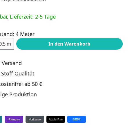
ar, Lieferzeit: 2-5 Tage
stand: 4 Meter
ahl: Gib den gewünschten Wert ein oder
0,5 m
In den Warenkorb
r Versand
 Stoff-Qualität
ostenfrei ab 50 €
ige Produktion
e
Ratepay
Vorkasse
Apple Pay
SEPA