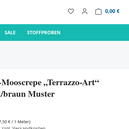
0,00 €
Ware
SALE
STOFFPROBEN
Mooscrepe „Terrazzo-Art“
t/braun Muster
7,50 € / 1 Meter)
. zzgl. Versandkosten