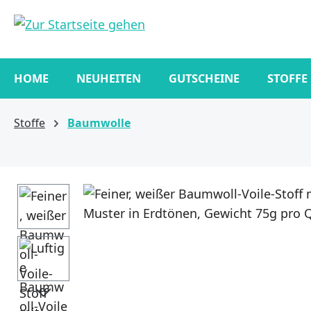
springen
Zur Hauptnavigation springen
HOME
NEUHEITEN
GUTSCHEINE
STOFFE
Stoffe
Baumwolle
Bildergalerie überspringen