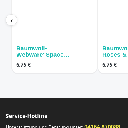
‹
Baumwoll-
Baumwol
Webware"Space
Roses & 
Adventure" – Weltraum
weiss /r
6,75 €
6,75 €
dunkelblau
Service-Hotline
04164 870088
Unterstützung und Beratung unter: