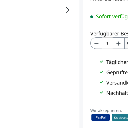
Sofort verfügb
Verfügbarer Be
Produkt Anz
Tägliche
Geprüfte
Versandk
Nachhalt
Wir akzeptieren:
PayPal
Kreditkart