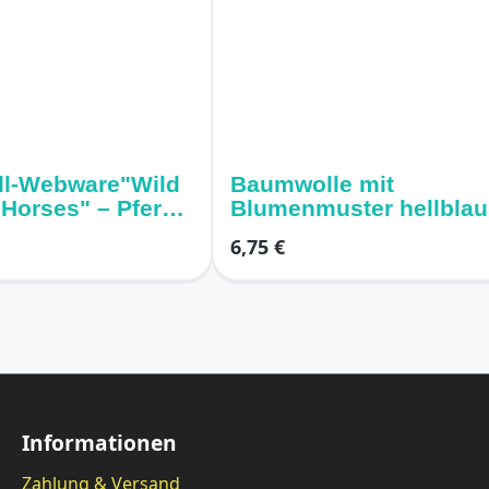
l-Webware"Wild
Baumwolle mit
Horses" – Pferde
Blumenmuster hellblau
osa
6,75 €
Informationen
Zahlung & Versand