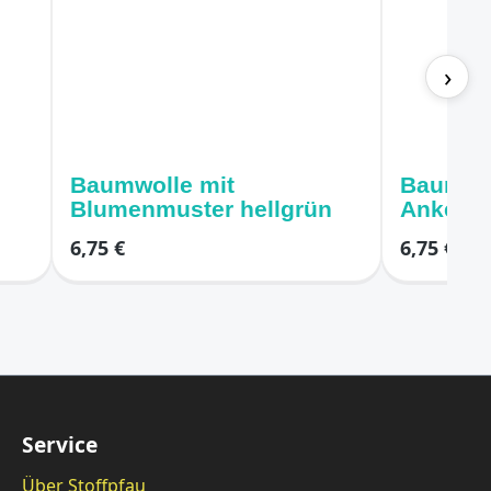
›
Baumwolle mit
Baumwol
Blumenmuster hellgrün
Ankern 
6,75 €
6,75 €
Service
Über Stoffpfau