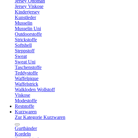
Jersey Ottoman
Jersey Viskose
Kinderjersey
Kunstleder
Musselin
Musselin Uni
Outdoorstoffe
Strickstoffe
Softshell
Steppstoff
Sweat
Sweat Uni
Taschenstoffe
Teddystoffe
Waffelpique
Waffelstrick
Walkloden Wollstoff
Viskose
Modestoffe
Reststoffe
Kurzwaren
Zur Kategorie Kurzwaren
Gurtbänder
Kordeln