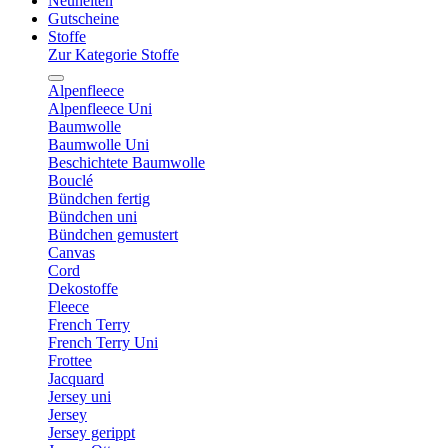
Neuheiten
Gutscheine
Stoffe
Zur Kategorie Stoffe
Alpenfleece
Alpenfleece Uni
Baumwolle
Baumwolle Uni
Beschichtete Baumwolle
Bouclé
Bündchen fertig
Bündchen uni
Bündchen gemustert
Canvas
Cord
Dekostoffe
Fleece
French Terry
French Terry Uni
Frottee
Jacquard
Jersey uni
Jersey
Jersey gerippt