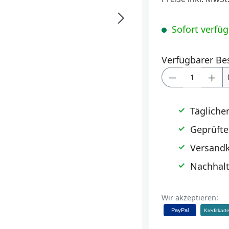
Sofort verfügb
Verfügbarer Be
Produkt Anz
Tägliche
Geprüfte
Versandk
Nachhalt
Wir akzeptieren:
PayPal
Kreditkart