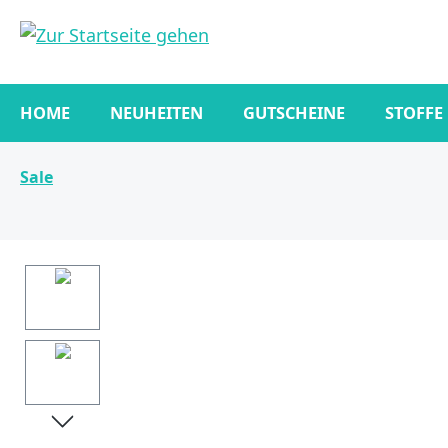
springen
Zur Hauptnavigation springen
HOME
NEUHEITEN
GUTSCHEINE
STOFFE
Sale
Bildergalerie überspringen