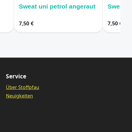
Sweat uni petrol angeraut
Sweat u
7,50 €
7,50 €
Service
Über Stoffpfau
Neuigkeiten