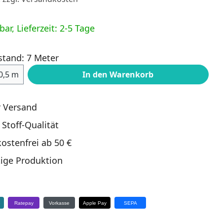
ar, Lieferzeit: 2-5 Tage
stand: 7 Meter
ahl: Gib den gewünschten Wert ein oder
0,5 m
In den Warenkorb
r Versand
 Stoff-Qualität
ostenfrei ab 50 €
ige Produktion
e
Ratepay
Vorkasse
Apple Pay
SEPA