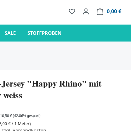
0,00 €
Ware
SALE
STOFFPROBEN
Jersey "Happy Rhino" mit
 weiss
10,50 €
(42.86% gespart)
2,00 € / 1 Meter)
. zzgl. Versandkosten