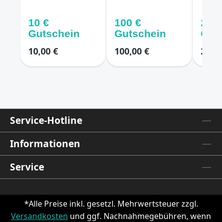
10 €
100 €
20 €
Gutschein
Gutschein
Gut
10,00 €
100,00 €
20,00
Service-Hotline
Informationen
Service
*Alle Preise inkl. gesetzl. Mehrwertsteuer zzgl.
Versandkosten
und ggf. Nachnahmegebühren, wenn